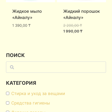
Жидкое мыло
Жидкий порошок
«Айналу»
«Айналу»
Первоначальная
1 390,00
₸
2 200,00
₸
цена
Текущая
1 990,00
₸
составляла
цена:
2
1
200,00 ₸.
990,00 ₸.
ПОИСК
Поиск
КАТЕГОРИЯ
Стирка и уход за вещами
Средства гигиены